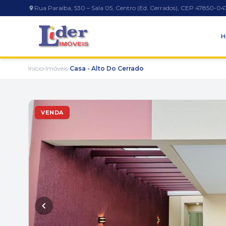
Rua Paraíba, 530 – Sala 05, Centro (Ed. Cerrados), CEP 47850-04
H
Início
›
Imóveis
›
Casa - Alto Do Cerrado
VENDA