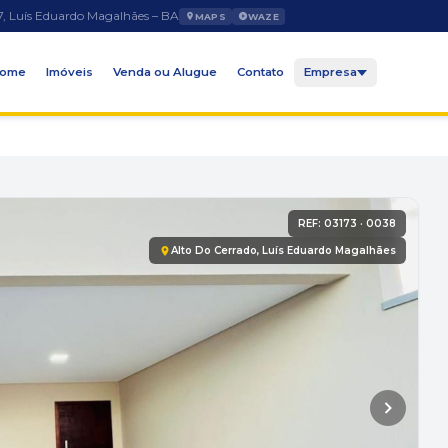
7, Luís Eduardo Magalhães – BA
MAPS
WAZE
ome
Imóveis
Venda ou Alugue
Contato
Empresa
REF: 03173 · 0038
Alto Do Cerrado, Luís Eduardo Magalhães