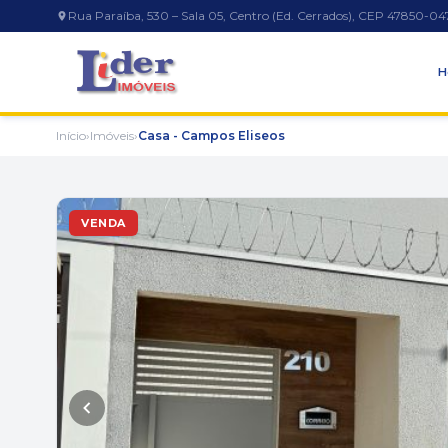
Rua Paraíba, 530 – Sala 05, Centro (Ed. Cerrados), CEP 47850-04
H
Início
›
Imóveis
›
Casa - Campos Eliseos
VENDA