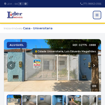
(77) 99953-0106
LEM – BA
Início
›
Imóveis
›
Casa - Universitaria
ALUGUEL
REF: 02775 · 0888
Cidade Universitaria, Luís Eduardo Magalhães
EMPRESA
1
/13
A Empresa
Trabalhe Conosco