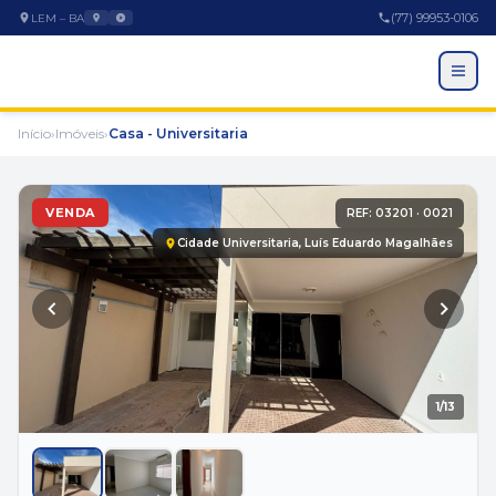
(77) 99953-0106
LEM – BA
Início
›
Imóveis
›
Casa - Universitaria
VENDA
REF: 03201 · 0021
Cidade Universitaria, Luís Eduardo Magalhães
EMPRESA
1
/13
A Empresa
Trabalhe Conosco