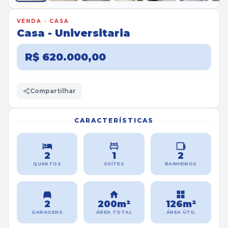
VENDA · CASA
Casa - Universitaria
R$ 620.000,00
Compartilhar
CARACTERÍSTICAS
2
1
2
QUARTOS
SUÍTES
BANHEIROS
2
200m²
126m²
GARAGENS
ÁREA TOTAL
ÁREA ÚTIL