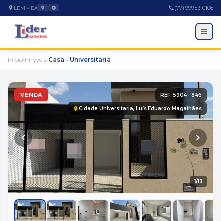
(77) 99953-0106
LEM – BA
Início
›
Imóveis
›
Casa - Universitaria
VENDA
REF: 5904 · 846
Cidade Universitaria, Luís Eduardo Magalhães
EMPRESA
1
/13
A Empresa
Trabalhe Conosco