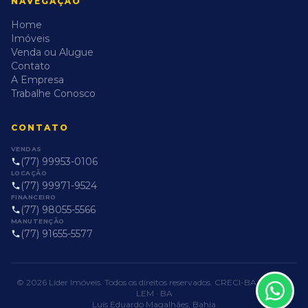
NAVEGAÇÃO
Home
Imóveis
Venda ou Alugue
Contato
A Empresa
Trabalhe Conosco
CONTATO
VENDAS
(77) 99953-0106
LOCAÇÃO
(77) 99971-9524
FINANCEIRO
(77) 98055-5566
MANUTENÇÃO
(77) 91655-5577
© 2026 Líder Imóveis. Todos os direitos reservados. CRECI-BA PJ-1255 ·
LEM · BA
Luís Eduardo Magalhães, Bahia