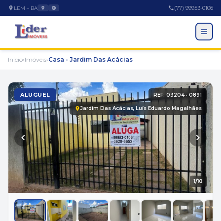
(77) 99953-0106
LEM – BA
Início
›
Imóveis
›
Casa - Jardim Das Acácias
ALUGUEL
REF: 03204 · 0891
Jardim Das Acácias, Luís Eduardo Magalhães
EMPRESA
1
/10
A Empresa
Trabalhe Conosco