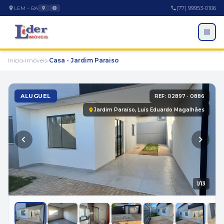
(77) 99953-0106
LEM – BA
Início
›
Imóveis
›
Casa - Jardim Paraiso
ALUGUEL
REF: 02897 · 0886
Jardim Paraíso, Luís Eduardo Magalhães
EMPRESA
1
/13
A Empresa
Trabalhe Conosco