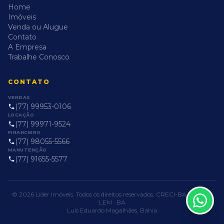
Home
Imóveis
Venda ou Alugue
Contato
A Empresa
Trabalhe Conosco
CONTATO
VENDAS
(77) 99953-0106
LOCAÇÃO
(77) 99971-9524
FINANCEIRO
(77) 98055-5566
MANUTENÇÃO
(77) 91655-5577
© 2026 Líder Imóveis. Todos os direitos reservados. CRECI-BA PJ-1255 ·
LEM · BA
Luís Eduardo Magalhães, Bahia