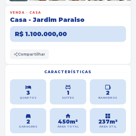
VENDA · CASA
Casa - Jardim Paraiso
R$ 1.100.000,00
Compartilhar
CARACTERÍSTICAS
3
1
2
QUARTOS
SUÍTES
BANHEIROS
2
450m²
237m²
GARAGENS
ÁREA TOTAL
ÁREA ÚTIL