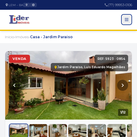
(77) 99953-0106
LEM – BA
Início
›
Imóveis
›
Casa - Jardim Paraiso
VENDA
REF: 5923 · 0854
Jardim Paraíso, Luís Eduardo Magalhães
EMPRESA
1
/12
A Empresa
Trabalhe Conosco