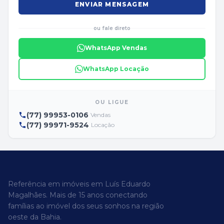
ENVIAR MENSAGEM
ou fale direto
WhatsApp Vendas
WhatsApp Locação
OU LIGUE
(77) 99953-0106
Vendas
(77) 99971-9524
Locação
Referência em imóveis em Luís Eduardo
Magalhães. Mais de 15 anos conectando
famílias ao imóvel dos seus sonhos na região
oeste da Bahia.