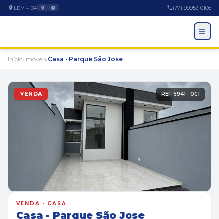
(77) 99953-0106
LEM – BA
Início
›
Imóveis
›
Casa - Parque São Jose
VENDA
REF: 5941 · 001
EMPRESA
A Empresa
VENDA · CASA
Trabalhe Conosco
Casa - Parque São Jose