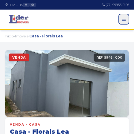
(77) 99953-0106
LEM – BA
Início
›
Imóveis
›
Casa - Florais Lea
VENDA
REF: 5946 · 000
EMPRESA
A Empresa
VENDA · CASA
Trabalhe Conosco
Casa - Florais Lea