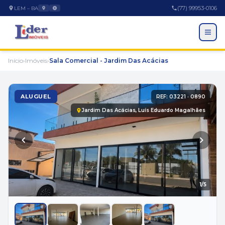
(77) 99953-0106
LEM – BA
Início
›
Imóveis
›
Sala Comercial - Jardim Das Acácias
ALUGUEL
REF: 03221 · 0890
Jardim Das Acácias, Luís Eduardo Magalhães
EMPRESA
1
/5
A Empresa
Trabalhe Conosco