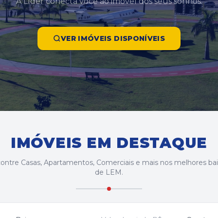
A Líder conecta você ao imóvel dos seus sonhos.
VER IMÓVEIS DISPONÍVEIS
IMÓVEIS EM DESTAQUE
ontre Casas, Apartamentos, Comerciais e mais nos melhores bai
de LEM.