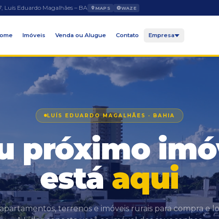
7, Luís Eduardo Magalhães – BA
MAPS
WAZE
ome
Imóveis
Venda ou Alugue
Contato
Empresa
LUÍS EDUARDO MAGALHÃES · BAHIA
u próximo imó
está
aqui
 apartamentos, terrenos e imóveis rurais para compra e l