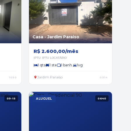
Casa - Jardim Paraiso
R$ 2.600,00/mês
IPTU: IPTU LOCATÁRIO
1 qts
1 ste
1 banh.
1vg
Jardim Paraíso
1090
0914
09-15
ALUGUEL
0640