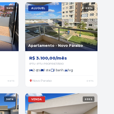
9675
ALUGUEL
0974
Apartamento - Novo Paraiso
R$ 3.100,00/mês
IPTU: IPTU PROPRIETÁRIO
2 qts
1 ste
1 banh.
1vg
Novo Paraíso
9675
0974
9876
VENDA
0993