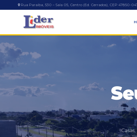
Rua Paraíba, 530 – Sala 05, Centro (Ed. Cerrados), CEP 47850-04
H
Se
Casas,