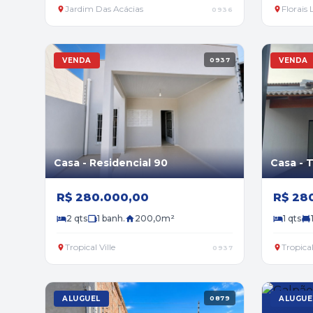
Jardim Das Acácias
Florais 
0936
VENDA
0937
VENDA
Casa - Residencial 90
Casa - T
R$ 280.000,00
R$ 28
2 qts
1 banh.
200,0m²
1 qts
Tropical Ville
Tropical
0937
ALUGUEL
0879
ALUGUE