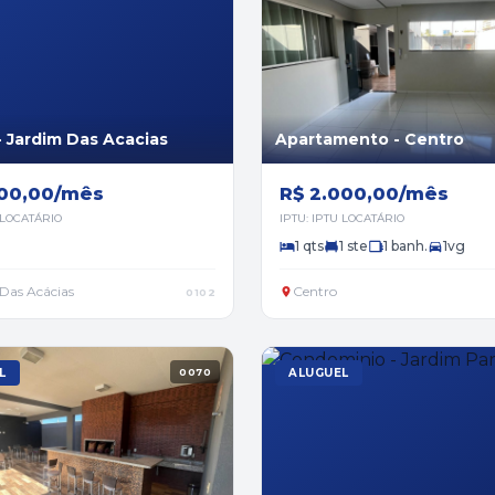
- Jardim Das Acacias
Apartamento - Centro
200,00/mês
R$ 2.000,00/mês
 LOCATÁRIO
IPTU: IPTU LOCATÁRIO
1 qts
1 ste
1 banh.
1vg
Das Acácias
Centro
0102
L
0070
ALUGUEL