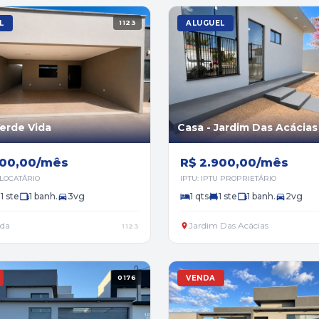
L
1123
ALUGUEL
Verde Vida
Casa - Jardim Das Acácias
800,00/mês
R$ 2.900,00/mês
 LOCATÁRIO
IPTU: IPTU PROPRIETÁRIO
1 ste
1 banh.
3vg
1 qts
1 ste
1 banh.
2vg
ida
Jardim Das Acácias
1123
0176
VENDA