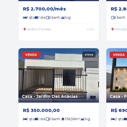
R$ 2.700,00/mês
R$ 2.
1 qts
1 ste
1 banh.
1vg
1 banh.
Jardim Paraíso
Mimoso
0991
VENDA
0936
VENDA
Casa - Jardim Das Acácias
Casa - F
R$ 350.000,00
R$ 69
1 qts
1 ste
1 banh.
136,56m²
1vg
2 qts