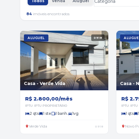
Todos
Venda
Aluguel
84
imóveis encontrados
ALUGUEL
0918
ALUGUE
Casa - Verde Vida
Casa - 
R$ 2.800,00/mês
R$ 2.
IPTU: IPTU PROPRIETÁRIO
IPTU: IPTU
2 qts
1 ste
1 banh.
1vg
1 qts
Verde Vida
Novo Pa
0918