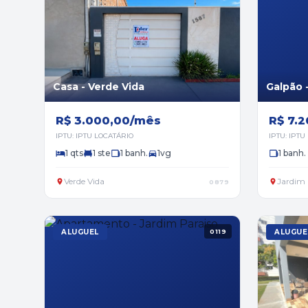
Casa - Verde Vida
Galpão 
R$ 3.000,00/mês
R$ 7.
IPTU: IPTU LOCATÁRIO
IPTU: IPTU
1 qts
1 ste
1 banh.
1vg
1 banh.
Verde Vida
Jardim 
0879
ALUGUEL
0119
ALUGUE