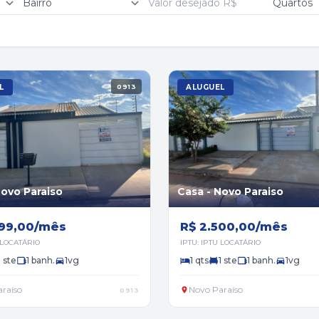
L
0913
ALUGUEL
Novo Paraiso
Casa - Novo Paraiso
799,00/mês
R$ 2.500,00/mês
 LOCATÁRIO
IPTU: IPTU LOCATÁRIO
1 ste
1 banh.
1vg
1 qts
1 ste
1 banh.
1vg
raíso
Novo Paraíso
0913