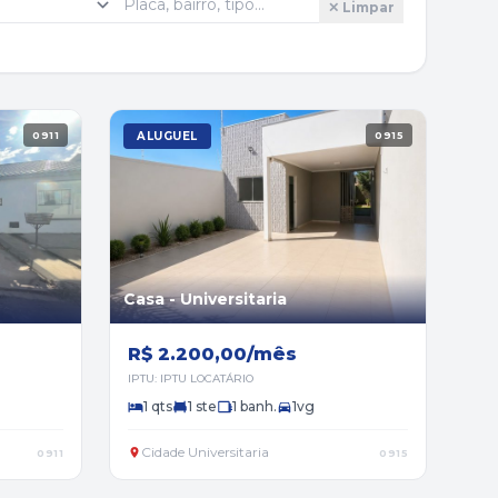
✕ Limpar
0911
ALUGUEL
0915
Casa - Universitaria
R$ 2.200,00/mês
IPTU: IPTU LOCATÁRIO
1 qts
1 ste
1 banh.
1vg
Cidade Universitaria
0911
0915