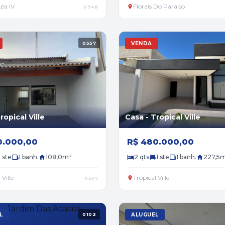
Léa IV
Florais Do Paraiso
0948
0557
VENDA
ropical Ville
Casa - Tropical Ville
0.000,00
R$ 480.000,00
1 ste
1 banh.
108,0m²
2 qts
1 ste
1 banh.
227,5
 Ville
Tropical Ville
0557
L
0102
ALUGUEL