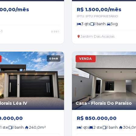
800,00/mês
R$ 1.500,00/mês
IPTU: IPTU PROPRIETÁRIO
3 qts
1 banh.
5vg
 1
0981
Jardim Das Acácias
0948
VENDA
lorais Léa IV
Casa - Florais Do Paraiso
0.000,00
R$ 850.000,00
1 ste
1 banh.
240,0m²
1 qts
2 ste
1 banh.
304,0