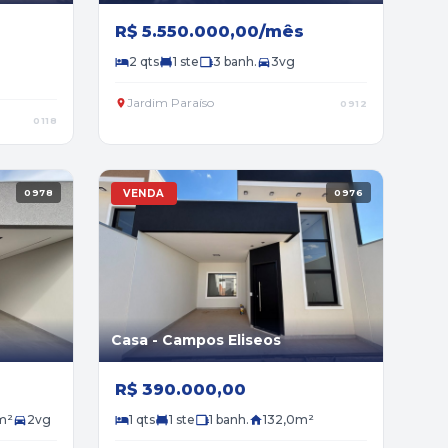
R$ 5.550.000,00/mês
2 qts
1 ste
3 banh.
3vg
Jardim Paraíso
0912
0118
0978
VENDA
0976
Casa - Campos Eliseos
R$ 390.000,00
m²
2vg
1 qts
1 ste
1 banh.
132,0m²