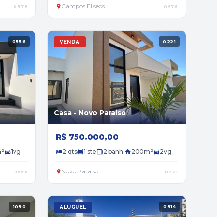
Campos Eliseos
0978
0976
0556
VENDA
0221
Casa - Novo Paraiso
R$ 750.000,00
m²
1vg
2 qts
1 ste
2 banh.
200m²
2vg
Novo Paraíso
0556
0221
1090
ALUGUEL
0914