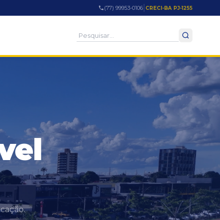
|
(77) 99953-0106
CRECI-BA PJ-1255
vel
ocação.