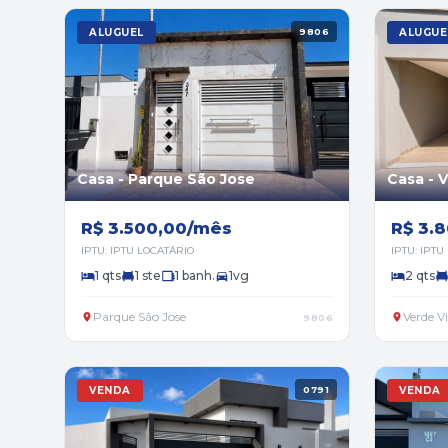
ALUGUEL
9806
ALUGUE
Casa - Parque São Jose
Casa - 
R$ 3.500,00/mês
R$ 3.
IPTU: IPTU LOCATÁRIO
IPTU: IPTU
1 qts
1 ste
1 banh.
1vg
2 qts
Parque São Jose
Verde V
9806
VENDA
0791
VENDA