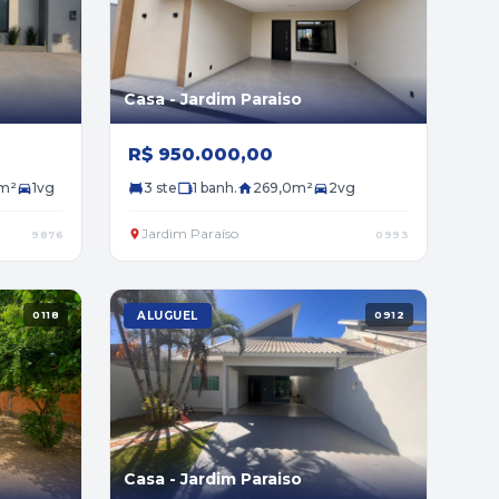
Casa - Jardim Paraiso
R$ 950.000,00
m²
1vg
3 ste
1 banh.
269,0m²
2vg
Jardim Paraíso
9876
0993
0118
ALUGUEL
0912
Casa - Jardim Paraiso