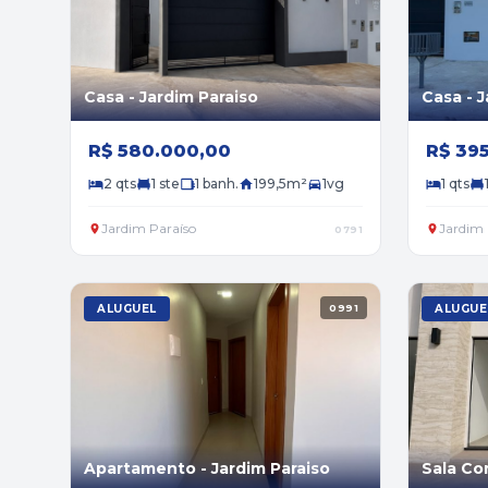
Casa - Jardim Paraiso
Casa - J
R$ 580.000,00
R$ 39
2 qts
1 ste
1 banh.
199,5m²
1vg
1 qts
Jardim Paraíso
Jardim 
0791
ALUGUEL
0991
ALUGUE
Apartamento - Jardim Paraiso
Sala Co