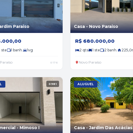
ardim Paraiso
Casa - Novo Paraiso
5.000,00
R$ 680.000,00
1 ste
1 banh.
1vg
2 qts
1 ste
2 banh.
225,0
Paraíso
Novo Paraíso
0176
L
0981
ALUGUEL
mercial - Mimoso I
Casa - Jardim Das Acácias