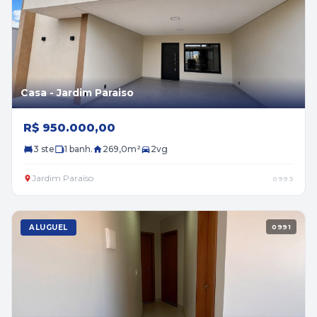
Casa - Jardim Paraiso
R$ 950.000,00
3 ste
1 banh.
269,0m²
2vg
Jardim Paraíso
0993
ALUGUEL
0991