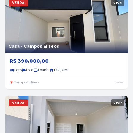
VENDA
0976
Casa - Campos Eliseos
R$ 390.000,00
1 qts
1 ste
1 banh.
132,0m²
Campos Eliseos
0976
VENDA
0937