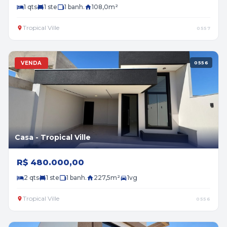
1 qts
1 ste
1 banh.
108,0m²
Tropical Ville
0557
VENDA
0556
Casa - Tropical Ville
R$ 480.000,00
2 qts
1 ste
1 banh.
227,5m²
1vg
Tropical Ville
0556