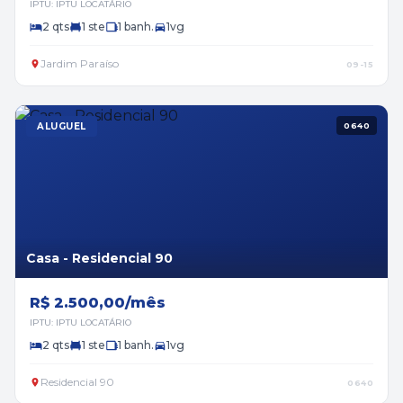
IPTU: IPTU LOCATÁRIO
2 qts
1 ste
1 banh.
1vg
Jardim Paraíso
09-15
ALUGUEL
0640
Casa - Residencial 90
R$ 2.500,00/mês
IPTU: IPTU LOCATÁRIO
2 qts
1 ste
1 banh.
1vg
Residencial 90
0640