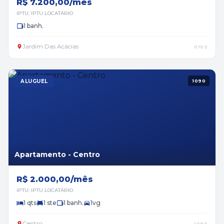
R$ 7.200,00/mês
IPTU: IPTU LOCATÁRIO
1 banh.
Jardim Das Acácias
0102
ALUGUEL
1090
Apartamento - Centro
R$ 2.000,00/mês
IPTU: IPTU LOCATÁRIO
1 qts
1 ste
1 banh.
1vg
Centro
1090