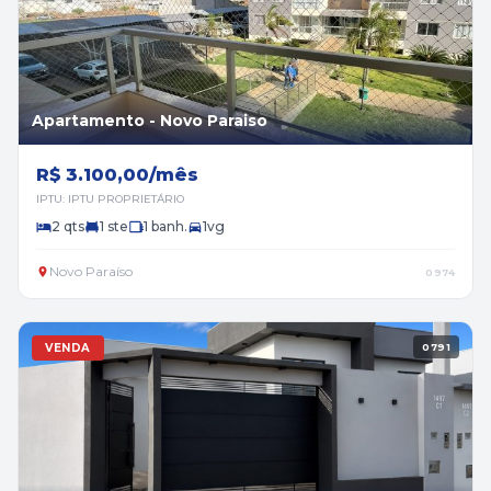
Apartamento - Novo Paraiso
R$ 3.100,00/mês
IPTU: IPTU PROPRIETÁRIO
2 qts
1 ste
1 banh.
1vg
Novo Paraíso
0974
VENDA
0791