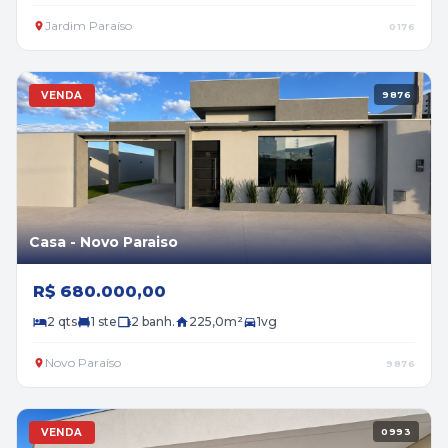
Jardim Paraíso
0176
VENDA
9876
Casa - Novo Paraiso
R$ 680.000,00
2 qts
1 ste
2 banh.
225,0m²
1vg
Novo Paraíso
9876
VENDA
0993