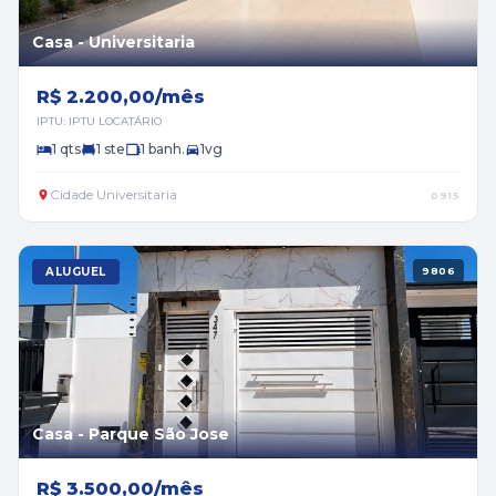
Casa - Universitaria
R$ 2.200,00/mês
IPTU: IPTU LOCATÁRIO
1 qts
1 ste
1 banh.
1vg
Cidade Universitaria
0915
ALUGUEL
9806
Casa - Parque São Jose
R$ 3.500,00/mês