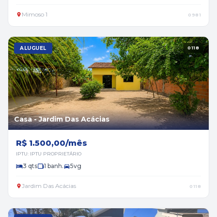
Mimoso 1
0981
ALUGUEL
0118
Casa - Jardim Das Acácias
R$ 1.500,00/mês
IPTU: IPTU PROPRIETÁRIO
3 qts
1 banh.
5vg
Jardim Das Acácias
0118