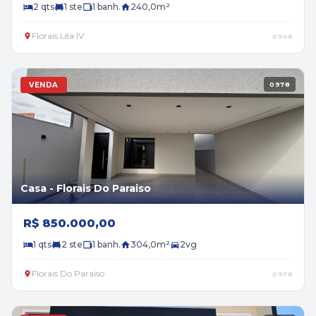
2 qts
1 ste
1 banh.
240,0m²
Florais Léa IV
0948
VENDA
0978
Casa - Florais Do Paraiso
R$ 850.000,00
1 qts
2 ste
1 banh.
304,0m²
2vg
Florais Do Paraiso
0978