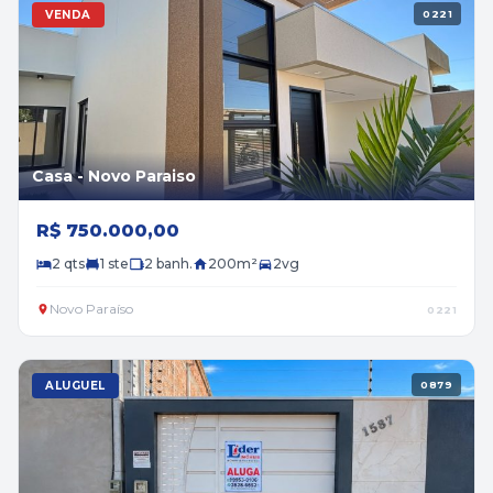
VENDA
0221
Casa - Novo Paraiso
R$ 750.000,00
2 qts
1 ste
2 banh.
200m²
2vg
Novo Paraíso
0221
ALUGUEL
0879