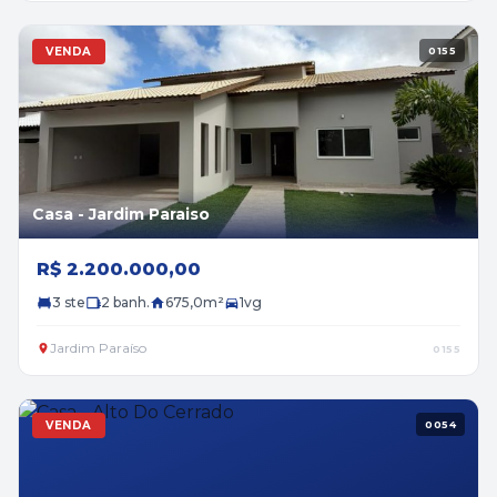
VENDA
0155
Casa - Jardim Paraiso
R$ 2.200.000,00
3 ste
2 banh.
675,0m²
1vg
Jardim Paraíso
0155
VENDA
0054