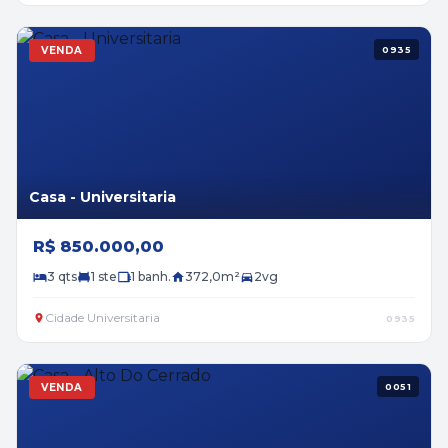
VENDA
0935
Casa - Universitaria
R$ 850.000,00
3 qts
1 ste
1 banh.
372,0m²
2vg
Cidade Universitaria
0935
VENDA
0051