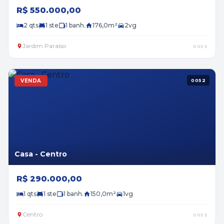
R$ 550.000,00
2 qts
1 ste
1 banh.
176,0m²
2vg
Jardim Paraíso
0053
VENDA
0052
Casa - Centro
R$ 290.000,00
1 qts
1 ste
1 banh.
150,0m²
1vg
Centro
0052