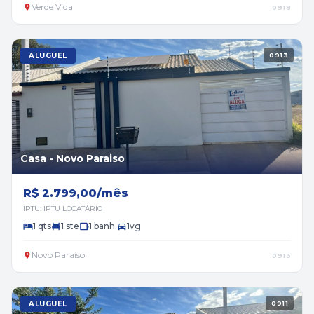
Verde Vida
0918
ALUGUEL
0913
Casa - Novo Paraiso
R$ 2.799,00/mês
IPTU: IPTU LOCATÁRIO
1 qts
1 ste
1 banh.
1vg
Novo Paraíso
0913
ALUGUEL
0911