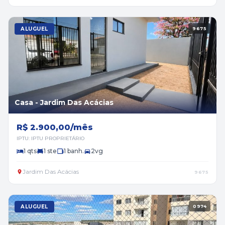
ALUGUEL
9675
Casa - Jardim Das Acácias
R$ 2.900,00/mês
IPTU: IPTU PROPRIETÁRIO
1 qts
1 ste
1 banh.
2vg
Jardim Das Acácias
9675
ALUGUEL
0974