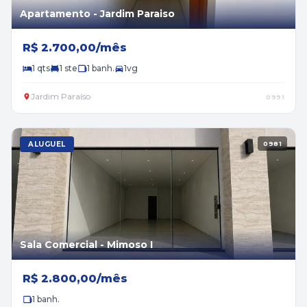
Apartamento - Jardim Paraiso
R$ 2.700,00/mês
1 qts
1 ste
1 banh.
1vg
Jardim Paraíso
0991
ALUGUEL
0981
Sala Comercial - Mimoso I
R$ 2.800,00/mês
1 banh.