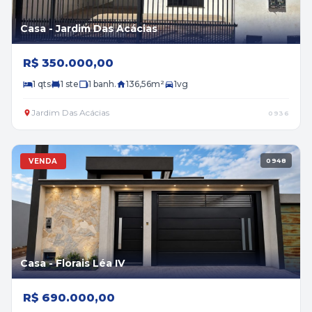
Casa - Jardim Das Acácias
R$ 350.000,00
1 qts
1 ste
1 banh.
136,56m²
1vg
Jardim Das Acácias
0936
VENDA
0948
Casa - Florais Léa IV
R$ 690.000,00