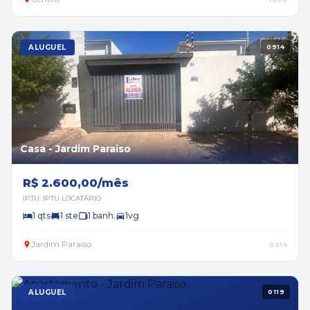
ALUGUEL
0914
Casa - Jardim Paraiso
R$ 2.600,00/mês
IPTU: IPTU LOCATÁRIO
1 qts
1 ste
1 banh.
1vg
Jardim Paraíso
0914
ALUGUEL
0119