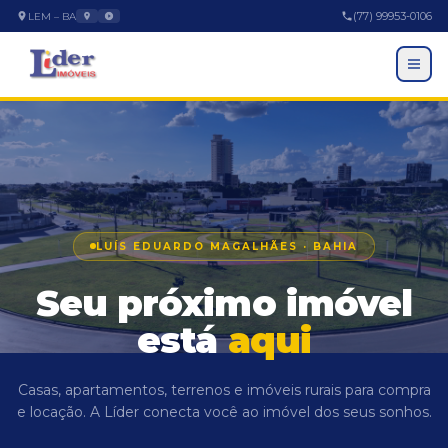
(77) 99953-0106
LEM – BA
LUÍS EDUARDO MAGALHÃES · BAHIA
Seu próximo imóvel
está
aqui
EMPRESA
Casas, apartamentos, terrenos e imóveis rurais para compra
A Empresa
e locação.
A Líder conecta você ao imóvel dos seus sonhos.
Trabalhe Conosco