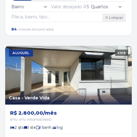
✕ Limpar
84
imóveis encontrados
ALUGUEL
0918
Casa - Verde Vida
R$ 2.800,00/mês
IPTU: IPTU PROPRIETÁRIO
2 qts
1 ste
1 banh.
1vg