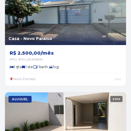
Casa - Novo Paraiso
R$ 2.500,00/mês
IPTU: IPTU LOCATÁRIO
1 qts
1 ste
1 banh.
1vg
Novo Paraíso
0911
ALUGUEL
0915