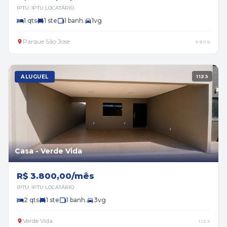
IPTU: IPTU LOCATÁRIO
1 qts
1 ste
1 banh.
1vg
Parque São Jose
9806
ALUGUEL
1123
Casa - Verde Vida
R$ 3.800,00/mês
IPTU: IPTU LOCATÁRIO
2 qts
1 ste
1 banh.
3vg
Verde Vida
1123