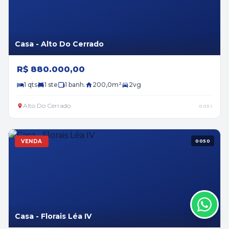
Casa - Alto Do Cerrado
R$ 880.000,00
1 qts
1 ste
1 banh.
200,0m²
2vg
Alto Do Cerrado
0051
VENDA
0050
Casa - Florais Léa IV