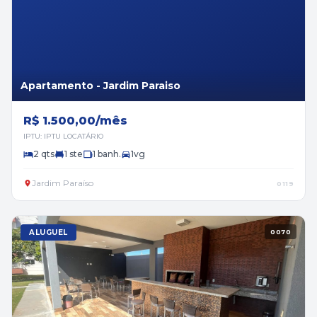
Apartamento - Jardim Paraiso
R$ 1.500,00/mês
IPTU: IPTU LOCATÁRIO
2 qts
1 ste
1 banh.
1vg
Jardim Paraíso
0119
ALUGUEL
0070