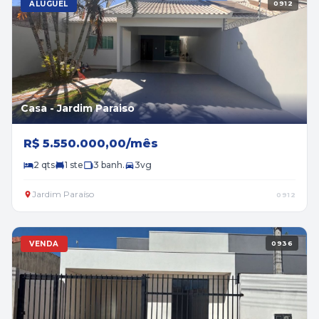
ALUGUEL
0912
Casa - Jardim Paraiso
R$ 5.550.000,00/mês
2 qts
1 ste
3 banh.
3vg
Jardim Paraíso
0912
VENDA
0936