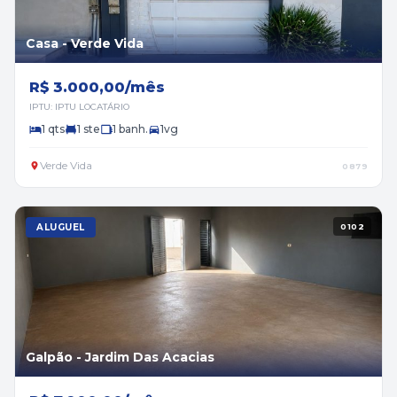
Casa - Verde Vida
R$ 3.000,00/mês
IPTU: IPTU LOCATÁRIO
1 qts
1 ste
1 banh.
1vg
Verde Vida
0879
ALUGUEL
0102
Galpão - Jardim Das Acacias