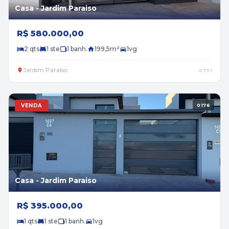
Casa - Jardim Paraiso
R$ 580.000,00
2 qts
1 ste
1 banh.
199,5m²
1vg
Jardim Paraíso
0791
VENDA
0176
Casa - Jardim Paraiso
R$ 395.000,00
1 qts
1 ste
1 banh.
1vg